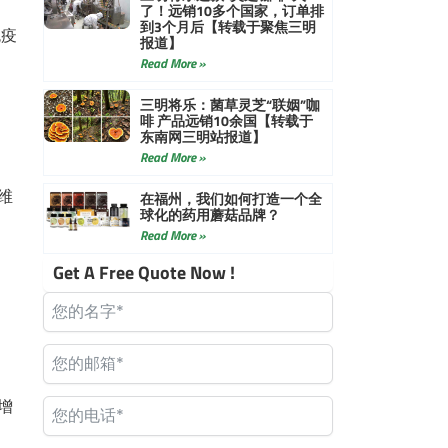
了！远销10多个国家，订单排
到3个月后【转载于聚焦三明
免疫
报道】
Read More »
三明将乐：菌草灵芝“联姻”咖
啡 产品远销10余国【转载于
东南网三明站报道】
Read More »
维
在福州，我们如何打造一个全
球化的药用蘑菇品牌？
Read More »
Get A Free Quote Now !
增