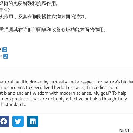
 葡聚糖的免疫增强和抗癌作用。
特性》
炎作用，及其在预防慢性疾病方面的潜力。
重强调其在降低胆固醇和改善心脏功能方面的作用。
?
?
atural health, driven by curiosity and a respect for nature’s hidde
mushrooms to specialized herbal extracts, I’m dedicated to
hat blend ancient wisdom with modern science. My goal? To help
umers products that are not only effective but also thoughtfully
th standards.
NEXT