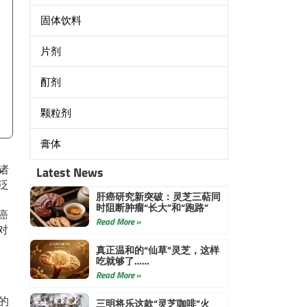
固体饮料
片剂
酊剂
颗粒剂
膏体
诸
Latest News
泛
肝癌研究新突破：灵芝三萜同
时阻断肿瘤“长大”和“跑路”
癌
Read More »
对
真正温和的“仙草”灵芝，这样
吃就够了……
Read More »
的
三明将乐这款“灵芝咖啡”火