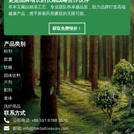
草本宝藏以精湛工艺、专业团队和卓越品质，助力品牌打造高端
健康产品，携手探索药用蘑菇的无限可能。
获取免费报价！
产品类别
粉剂
胶囊
软糖
固体饮料
片剂
酊剂
膏体
洗护用品
联系方式
公司电话: +86 591 8788 7676
邮箱: info@herbaltreasure.com