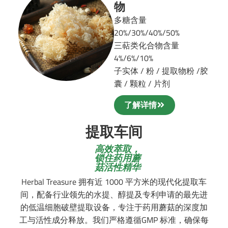
物
多糖含量
20%/30%/40%/50%
三萜类化合物含量
4%/6%/10%
子实体 / 粉 / 提取物粉 /
胶
囊 / 颗粒 / 片剂
了解详情
提取车间
高效萃取，
锁住药用蘑
菇活性精华
Herbal Treasure 拥有近 1000 平方米的现代化提取车
间，配备行业领先的水提、醇提及专利申请的最先进
的低温细胞破壁提取设备，专注于药用蘑菇的深度加
工与活性成分释放。我们严格遵循GMP 标准，确保每