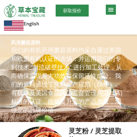
跳
至
获取报价
内
English
容
药用蘑菇原料
我们的有机药用蘑菇原料均采自通过美国
和欧盟有机认证的农场，并运用我们的专
利技术 “射流破壁技术” 进行加工处理，从
而确保实现最大功效并保留活性成分。我
们的原料通过了良好生产规范（GMP）、
有机以及美国食品药品监督管理局（FDA）
标准的认证，能够提升您的产品质量，增
强您的品牌价值。
灵芝粉 / 灵芝提取